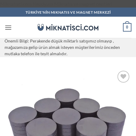
İçeriğe
Miknatisci.com Neodyum Miknatis ve magnet cesitleri
atla
TÜRKİYE'NİN MIKNATIS VE MAGNET MERKEZI
0
Önemli Bilgi: Perakende düşük miktarlı satışımız olmayıp ,
mağazamıza gelip ürün almak isteyen müşterilerimiz önceden
mutlaka telefon ile teyit almalıdır.
Add to
wishlist