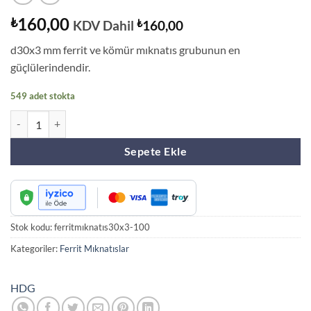
160,00
₺
KDV Dahil
₺
160,00
d30x3 mm ferrit ve kömür mıknatıs grubunun en
güçlülerindendir.
549 adet stokta
100 adet Ferrit Oxit Mıknatıs d30x3 mm Y30 Kömür Mıknatıs adet
Sepete Ekle
Stok kodu:
ferritmıknatıs30x3-100
Kategoriler:
Ferrit Mıknatıslar
HDG