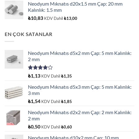
Neodyum Mıknatıs d20x1.5 mm Çap: 20 mm
Kalınlık: 1.5 mm
₺
10,83
KDV Dahil
₺
13,00
EN ÇOK SATANLAR
Neodyum Mıknatıs d5x2 mm Çap: 5 mm Kalınlık:
2 mm
5
₺
1,13
KDV Dahil
₺
1,35
üzerinden
4.00
oy
Neodyum Mıknatıs d5x3 mm Çap: 5 mm Kalınlık:
aldı
3 mm
₺
1,54
KDV Dahil
₺
1,85
Neodyum Mıknatıs d2x2 mm Çap: 2 mm Kalınlık:
2 mm
₺
0,50
KDV Dahil
₺
0,60
Neodyum Mıknatıs d10x2 mm Çap: 10 mm