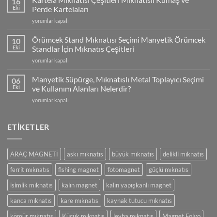
16
Ekstrüzyon
Eki
Perde Kartelaları
Makineleri
Kartela
yorumlar kapalı
İçin
Mıknatısı
Elek
Çeşitleri
Mıknatıs
Örümcek Stand Mıknatısı Seçimi Manyetik Örümcek
10
Mıknatıslı
ve
Eki
Standlar İçin Mıknatıs Çeşitleri
Kumaş
Metal
Örümcek
yorumlar kapalı
ve
Ayırma
Stand
Perde
için
Mıknatısı
Kartelaları
Manyetik Süpürge, Mıknatıslı Metal Toplayıcı Seçimi
06
Seçimi
için
Eki
ve Kullanım Alanları Nelerdir?
Manyetik
Manyetik
yorumlar kapalı
Örümcek
Süpürge,
Standlar
Mıknatıslı
İçin
Metal
ETİKETLER
Mıknatıs
Toplayıcı
Çeşitleri
Seçimi
için
ve
ARAÇ MAGNETİ
askı mıknatıs
büyük mıknatıs
delikli mıknatıs
Kullanım
Alanları
ferrit mıknatıs
fishing magnet
fotomagnet
güçlü mıknatıs
Nelerdir?
için
isimlik mıknatıs
kalın magnet
kalın yapışkanlı magnet
kanca mıknatıs
kare mıknatıs
kaynak tutucu mıknatıs
kömür mıknatıs
Küçük mıknatıs
levha mıknatıs
Magnet Folyo