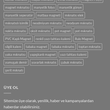
magnet mıknatısı
manyetik folyo
manyetik gönye
manyetik seperatör
matbaa magneti
mıknatıs elek
mıknatıslı isimlik
neodmiyum mıknatıs
neodyum mıknatıs
nokta mıknatıs
oksit mıknatıs
pot magnet
pot mıknatıs
PVC Kaplı Magnet
renkli yazı tahtası kalemi
Rulo Magnet
silgili kalem
tabaka magnet
tabaka mıknatıs
toptan mıknatıs
yaka mıknatısı
yapışkanlı magnet
yazı tahtası kalemi
yumuşak demir
yuvarlak mıknatıs
çubuk mıknatıs
şerit mıknatı
ÜYE OL
Sitemize üye olarak, yenilik, haber ve kampanyalardan
haberdar olabilirsiniz.