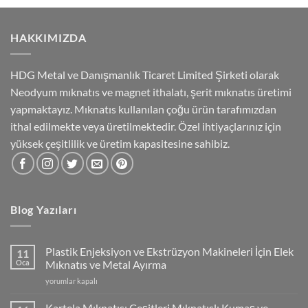
HAKKIMIZDA
HDG Metal ve Danışmanlık Ticaret Limited Şirketi olarak
Neodyum mıknatıs ve magnet ithalatı, şerit mıknatıs üretimi
yapmaktayız. Mıknatıs kullanılan çoğu ürün tarafımızdan
ithal edilmekte veya üretilmektedir. Özel ihtiyaçlarınız için
yüksek çeşitlilik ve üretim kapasitesine sahibiz.
Blog Yazıları
Plastik Enjeksiyon ve Ekstrüzyon Makineleri İçin Elek
11
Oca
Mıknatıs ve Metal Ayırma
Plastik
yorumlar kapalı
Enjeksiyon
ve
Kartela Mıknatısı Çeşitleri Mıknatıslı Kumaş ve