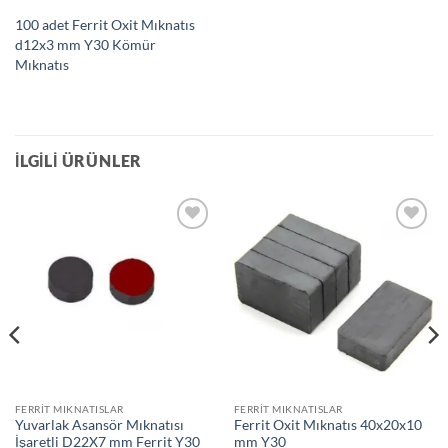
100 adet Ferrit Oxit Mıknatıs
d12x3 mm Y30 Kömür
Mıknatıs
İLGILI ÜRÜNLER
Add to
Add to
wishlist
wishlist
FERRIT MIKNATISLAR
FERRIT MIKNATISLAR
Yuvarlak Asansör Mıknatısı
Ferrit Oxit Mıknatıs 40x20x10
İşaretli D22X7 mm Ferrit Y30
mm Y30