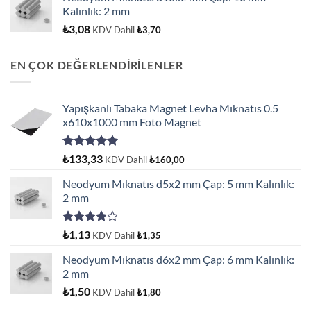
Kalınlık: 2 mm
₺
3,08
KDV Dahil
₺
3,70
EN ÇOK DEĞERLENDİRİLENLER
Yapışkanlı Tabaka Magnet Levha Mıknatıs 0.5
x610x1000 mm Foto Magnet
5 üzerinden
₺
133,33
KDV Dahil
₺
160,00
5.00
oy
aldı
Neodyum Mıknatıs d5x2 mm Çap: 5 mm Kalınlık:
2 mm
5
₺
1,13
KDV Dahil
₺
1,35
üzerinden
4.00
oy
Neodyum Mıknatıs d6x2 mm Çap: 6 mm Kalınlık:
aldı
2 mm
₺
1,50
KDV Dahil
₺
1,80