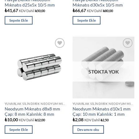
Mıknatıs d25x5x 10/5 mm
Mıknatıs d30x5x 10/5 mm
₺
41,67
₺
66,67
KDV Dahil
₺
50,00
KDV Dahil
₺
80,00
Sepete Ekle
Sepete Ekle
Add to
Add to
wishlist
wishlist
STOKTA YOK
YUVARLAK SILINDIRIK NEODYUM MIKNATISLAR
YUVARLAK SILINDIRIK NEODYUM MIKNATISLAR
Neodyum Mıknatıs d8x8 mm
Neodyum Mıknatıs d10x1 mm
Çap: 8 mm Kalınlık: 8 mm
Çap: 10 mm Kalınlık: 1 mm
₺
10,00
₺
2,08
KDV Dahil
₺
12,00
KDV Dahil
₺
2,50
Sepete Ekle
Devamını oku