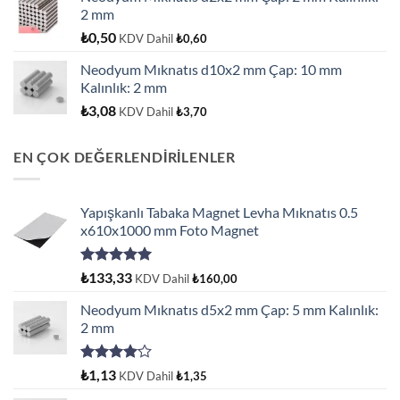
2 mm
₺
0,50
KDV Dahil
₺
0,60
Neodyum Mıknatıs d10x2 mm Çap: 10 mm
Kalınlık: 2 mm
₺
3,08
KDV Dahil
₺
3,70
EN ÇOK DEĞERLENDİRİLENLER
Yapışkanlı Tabaka Magnet Levha Mıknatıs 0.5
x610x1000 mm Foto Magnet
5 üzerinden
₺
133,33
KDV Dahil
₺
160,00
5.00
oy
aldı
Neodyum Mıknatıs d5x2 mm Çap: 5 mm Kalınlık:
2 mm
5
₺
1,13
KDV Dahil
₺
1,35
üzerinden