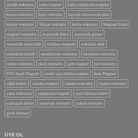
için
isimlik mıknatıs
kalın magnet
kalın yapışkanlı magnet
kanca mıknatıs
kare mıknatıs
kaynak tutucu mıknatıs
kömür mıknatıs
Küçük mıknatıs
levha mıknatıs
Magnet Folyo
magnet mıknatısı
manyetik folyo
manyetik gönye
manyetik seperatör
matbaa magneti
mıknatıs elek
mıknatıslı isimlik
neodmiyum mıknatıs
neodyum mıknatıs
nokta mıknatıs
oksit mıknatıs
pot magnet
pot mıknatıs
PVC Kaplı Magnet
renkli yazı tahtası kalemi
Rulo Magnet
silgili kalem
tabaka magnet
tabaka mıknatıs
toptan mıknatıs
yaka mıknatısı
yapışkanlı magnet
yazı tahtası kalemi
yumuşak demir
yuvarlak mıknatıs
çubuk mıknatıs
şerit mıknatı
ÜYE OL