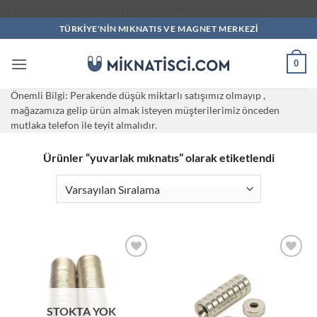
İçeriğe
Miknatisci.com Neodyum Miknatis ve magnet cesitleri
atla
TÜRKİYE'NİN MIKNATIS VE MAGNET MERKEZI
0
Önemli Bilgi: Perakende düşük miktarlı satışımız olmayıp ,
mağazamıza gelip ürün almak isteyen müşterilerimiz önceden
mutlaka telefon ile teyit almalıdır.
Ürünler “yuvarlak mıknatıs” olarak etiketlendi
Add to
Add to
wishlist
wishlist
STOKTA YOK