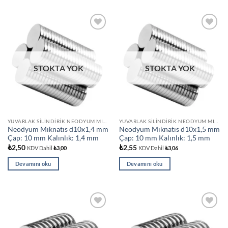
Add to
Add to
wishlist
wishlist
STOKTA YOK
STOKTA YOK
YUVARLAK SILINDIRIK NEODYUM MIKNATISLAR
YUVARLAK SILINDIRIK NEODYUM MIKNATISLAR
Neodyum Mıknatıs d10x1,4 mm
Neodyum Mıknatıs d10x1,5 mm
Çap: 10 mm Kalınlık: 1,4 mm
Çap: 10 mm Kalınlık: 1,5 mm
₺
2,50
₺
2,55
KDV Dahil
₺
3,00
KDV Dahil
₺
3,06
Devamını oku
Devamını oku
Add to
Add to
wishlist
wishlist