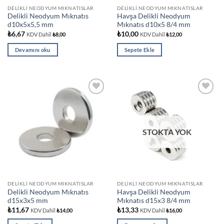
DELIKLI NEODYUM MIKNATISLAR
DELIKLI NEODYUM MIKNATISLAR
Delikli Neodyum Mıknatıs
Havşa Delikli Neodyum
d10x5x5,5 mm
Mıknatıs d10x5 8/4 mm
₺
6,67
₺
10,00
KDV Dahil
₺
8,00
KDV Dahil
₺
12,00
Devamını oku
Sepete Ekle
Add to
Add to
wishlist
wishlist
STOKTA YOK
DELIKLI NEODYUM MIKNATISLAR
DELIKLI NEODYUM MIKNATISLAR
Delikli Neodyum Mıknatıs
Havşa Delikli Neodyum
d15x3x5 mm
Mıknatıs d15x3 8/4 mm
₺
11,67
₺
13,33
KDV Dahil
₺
14,00
KDV Dahil
₺
16,00