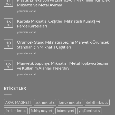
11
Oca
Mıknatıs ve Metal Ayırma
Plastik
yorumlar kapalı
Enjeksiyon
ve
Kartela Mıknatısı Çeşitleri Mıknatıslı Kumaş ve
16
Ekstrüzyon
Eki
Perde Kartelaları
Makineleri
Kartela
yorumlar kapalı
İçin
Mıknatısı
Elek
Çeşitleri
Mıknatıs
Örümcek Stand Mıknatısı Seçimi Manyetik Örümcek
10
Mıknatıslı
ve
Eki
Standlar İçin Mıknatıs Çeşitleri
Kumaş
Metal
Örümcek
yorumlar kapalı
ve
Ayırma
Stand
Perde
için
Mıknatısı
Kartelaları
Manyetik Süpürge, Mıknatıslı Metal Toplayıcı Seçimi
06
Seçimi
için
Eki
ve Kullanım Alanları Nelerdir?
Manyetik
Manyetik
yorumlar kapalı
Örümcek
Süpürge,
Standlar
Mıknatıslı
İçin
Metal
ETİKETLER
Mıknatıs
Toplayıcı
Çeşitleri
Seçimi
için
ve
ARAÇ MAGNETİ
askı mıknatıs
büyük mıknatıs
delikli mıknatıs
Kullanım
Alanları
ferrit mıknatıs
fishing magnet
fotomagnet
güçlü mıknatıs
Nelerdir?