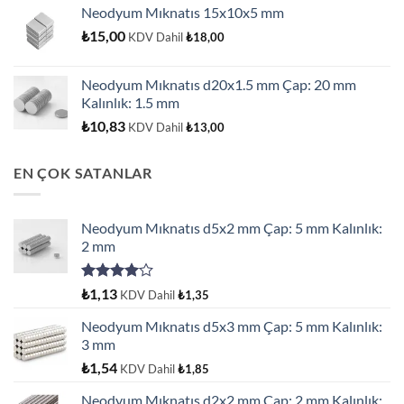
Neodyum Mıknatıs 15x10x5 mm
₺
15,00
KDV Dahil
₺
18,00
Neodyum Mıknatıs d20x1.5 mm Çap: 20 mm
Kalınlık: 1.5 mm
₺
10,83
KDV Dahil
₺
13,00
EN ÇOK SATANLAR
Neodyum Mıknatıs d5x2 mm Çap: 5 mm Kalınlık:
2 mm
5
₺
1,13
KDV Dahil
₺
1,35
üzerinden
4.00
oy
Neodyum Mıknatıs d5x3 mm Çap: 5 mm Kalınlık:
aldı
3 mm
₺
1,54
KDV Dahil
₺
1,85
Neodyum Mıknatıs d2x2 mm Çap: 2 mm Kalınlık: