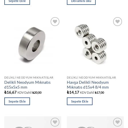
Sepete Ekle
Devamını oku
Add to
Add to
wishlist
wishlist
DELIKLI NEODYUM MIKNATISLAR
DELIKLI NEODYUM MIKNATISLAR
Delikli Neodyum Mıknatıs
Havşa Delikli Neodyum
d15x5x5 mm
Mıknatıs d15x4 8/4 mm
₺
16,67
₺
14,17
KDV Dahil
₺
20,00
KDV Dahil
₺
17,00
Sepete Ekle
Sepete Ekle