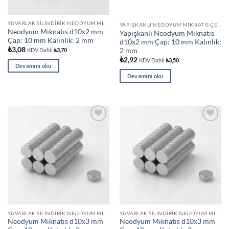
YUVARLAK SILINDIRIK NEODYUM MIKNATISLAR
YAPIŞKANLI NEODYUM MIKNATIS ÇEŞITLERI
Neodyum Mıknatıs d10x2 mm
Yapışkanlı Neodyum Mıknatıs
Çap: 10 mm Kalınlık: 2 mm
d10x2 mm Çap: 10 mm Kalınlık:
₺
3,08
2 mm
KDV Dahil
₺
3,70
₺
2,92
KDV Dahil
₺
3,50
Devamını oku
Devamını oku
Add to
Add to
wishlist
wishlist
YUVARLAK SILINDIRIK NEODYUM MIKNATISLAR
YUVARLAK SILINDIRIK NEODYUM MIKNATISLAR
Neodyum Mıknatıs d10x3 mm
Neodyum Mıknatıs d10x3 mm