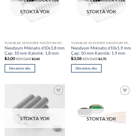
STOKTA YOK
STOKTA YOK
YUVARLAK SILINDIRIK NEODYUM MIKNATISLAR
YUVARLAK SILINDIRIK NEODYUM MIKNATISLAR
Neodyum Mıknatıs d10x1,8 mm
Neodyum Mıknatıs d10x1,9 mm
Çap: 10 mm Kalınlık: 1,8 mm
Çap: 10 mm Kalınlık: 1,9 mm
₺
3,00
₺
3,08
KDV Dahil
₺
3,60
KDV Dahil
₺
3,70
Devamını oku
Devamını oku
Add to
Add to
wishlist
wishlist
STOKTA YOK
STOKTA YOK