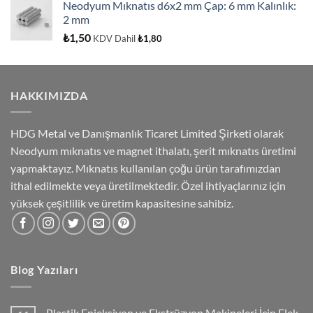
4.00
oy
Neodyum Mıknatıs d6x2 mm Çap: 6 mm Kalınlık:
aldı
2 mm
₺
1,50
KDV Dahil
₺
1,80
HAKKIMIZDA
HDG Metal ve Danışmanlık Ticaret Limited Şirketi olarak
Neodyum mıknatıs ve magnet ithalatı, şerit mıknatıs üretimi
yapmaktayız. Mıknatıs kullanılan çoğu ürün tarafımızdan
ithal edilmekte veya üretilmektedir. Özel ihtiyaçlarınız için
yüksek çeşitlilik ve üretim kapasitesine sahibiz.
Blog Yazıları
Plastik Enjeksiyon ve Ekstrüzyon Makineleri İçin Elek