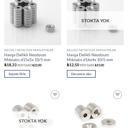
Add to
Add to
wishlist
wishlist
STOKTA YOK
DELIKLI NEODYUM MIKNATISLAR
DELIKLI NEODYUM MIKNATISLAR
Havşa Delikli Neodyum
Havşa Delikli Neodyum
Mıknatıs d15x5x 10/5 mm
Mıknatıs d16x4x 10/5 mm
₺
18,33
₺
12,50
KDV Dahil
₺
22,00
KDV Dahil
₺
15,00
Sepete Ekle
Devamını oku
Add to
Add to
wishlist
wishlist
STOKTA YOK