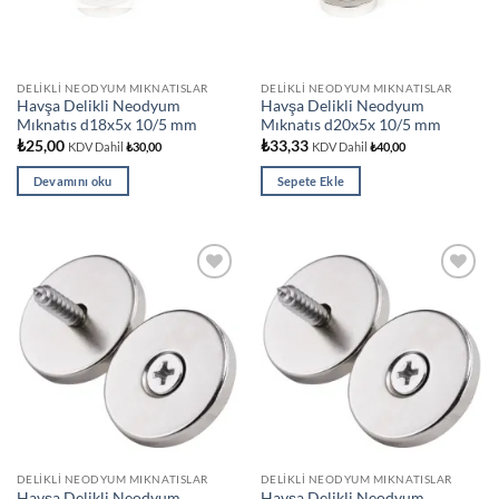
DELIKLI NEODYUM MIKNATISLAR
DELIKLI NEODYUM MIKNATISLAR
Havşa Delikli Neodyum
Havşa Delikli Neodyum
Mıknatıs d18x5x 10/5 mm
Mıknatıs d20x5x 10/5 mm
₺
25,00
₺
33,33
KDV Dahil
₺
30,00
KDV Dahil
₺
40,00
Devamını oku
Sepete Ekle
Add to
Add to
wishlist
wishlist
DELIKLI NEODYUM MIKNATISLAR
DELIKLI NEODYUM MIKNATISLAR
Havşa Delikli Neodyum
Havşa Delikli Neodyum