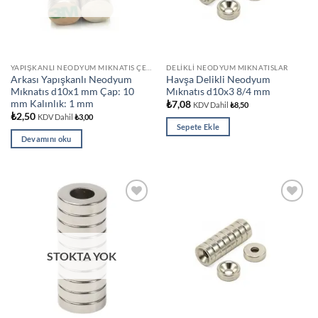
YAPIŞKANLI NEODYUM MIKNATIS ÇEŞITLERI
DELIKLI NEODYUM MIKNATISLAR
Arkası Yapışkanlı Neodyum
Havşa Delikli Neodyum
Mıknatıs d10x1 mm Çap: 10
Mıknatıs d10x3 8/4 mm
mm Kalınlık: 1 mm
₺
7,08
KDV Dahil
₺
8,50
₺
2,50
KDV Dahil
₺
3,00
Sepete Ekle
Devamını oku
Add to
Add to
wishlist
wishlist
STOKTA YOK